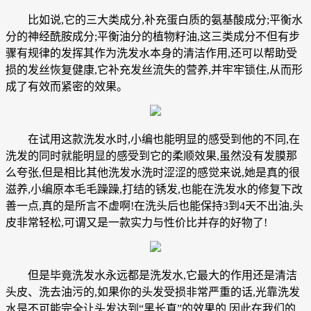
比如说,它的三大类成分,补充蛋白质的氨基酸成分;平衡水
分的神经酰胺成分;平衡油分的植物籽油,这三类成分不但有步
骤有规律的发挥其作为洗发水本身的清洁作用,还可以帮助受
损的发丝恢复健康,它补充发丝流失的营养,并牢牢锁住,从而形
成了有效而紧密的效果。
在试用这款洗发水时,小编也能明显的感受到他的不同,在
洗发的同时就能明显的感受到它的柔顺效果,虽然没有发膜那
么夸张,但是相比其他洗发水洗时涩涩的感觉来说,她是真的很
滋养,小编原本毛毛躁躁,打结的锈发,也能在洗发水的修复下改
善一点,真的是所言不虚啊!在洗头后也能保持3到4天不出油,头
皮非常轻松,可谓又是一款实力与性价比并存的好物了!
但是毕竟洗发水永远都是洗发水,它最大的作用还是清洁
头皮、洗去油污的,如果你的头发受损非常严重的话,光靠洗发
水是不可能完全让头发达到“黑长直”的效果的,因此在我们的