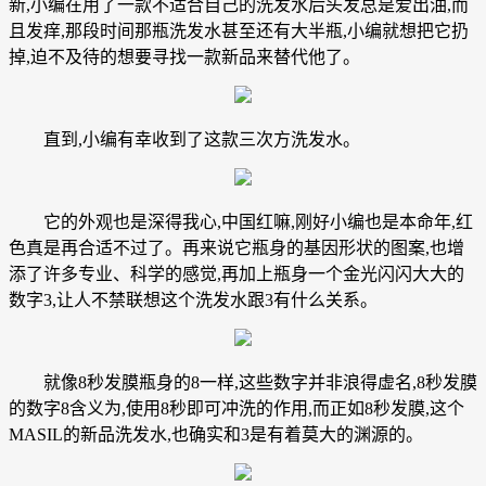
新,小编在用了一款不适合自己的洗发水后头发总是爱出油,而
且发痒,那段时间那瓶洗发水甚至还有大半瓶,小编就想把它扔
掉,迫不及待的想要寻找一款新品来替代他了。
直到,小编有幸收到了这款三次方洗发水。
它的外观也是深得我心,中国红嘛,刚好小编也是本命年,红
色真是再合适不过了。再来说它瓶身的基因形状的图案,也增
添了许多专业、科学的感觉,再加上瓶身一个金光闪闪大大的
数字3,让人不禁联想这个洗发水跟3有什么关系。
就像8秒发膜瓶身的8一样,这些数字并非浪得虚名,8秒发膜
的数字8含义为,使用8秒即可冲洗的作用,而正如8秒发膜,这个
MASIL的新品洗发水,也确实和3是有着莫大的渊源的。