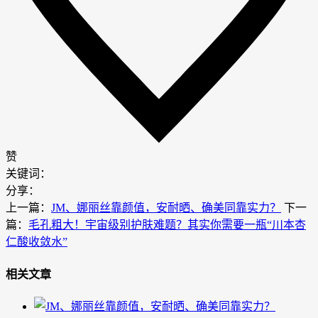
赞
关键词：
分享：
上一篇：
JM、娜丽丝靠颜值，安耐晒、确美同靠实力？
下一
篇：
毛孔粗大！宇宙级别护肤难题？其实你需要一瓶“川本杏
仁酸收敛水”
相关文章