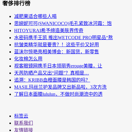
奢侈排行榜
减肥果适合哪些人喝
思婉妮可可(SWANICOCO)毛孔紧致冰河霜：饱
HITOYURAI希予缔造美肤界传奇
水密码携手王凯 推出WETCODE PRO明星品“熬
抗皱类精华就是要贵？！这些平价又好用
蓝沫尔惊艳亮相美博会：新国货，新零售
化妆棉怎么用
视客眼镜网携手日本领丽秀erouge美瞳，让
天芮防晒产品又出“问题”？真相是…
追溯：KRIBB血橙面膜是韩国的吗？
MASIL玛丝兰护发品牌又出新品啦，3次方洗
了解日本面膜lululun，不做时尚潮流中的透
标签云
联系我们
友情链接